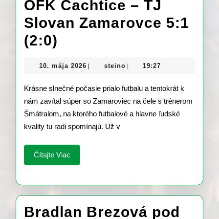
OFK Čachtice – TJ
Slovan Zamarovce 5:1
OFK
(2:0)
Čachtice
10.
steino
10. mája 2026
steino
19:27
|
|
–
mája
2026
Krásne slnečné počasie prialo futbalu a tentokrát k
TJ
nám zavítal súper so Zamaroviec na čele s trénerom
Slovan
Šmátralom, na ktorého futbalové a hlavne ľudské
Zamarovce
kvality tu radi spomínajú. Už v
5:1
Čítajte
Čítajte Viac
(2:0)
Viac
Bradlan Brezová pod