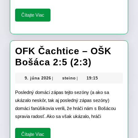
Čítajte
Čítajte Viac
Viac
OFK Čachtice – OŠK
OFK
Bošáca 2:5 (2:3)
Čachtice
9.
steino
9. júna 2026
steino
19:15
|
|
–
júna
2026
Posledný domáci zápas tejto sezóny (a ako sa
OŠK
ukázalo neskôr, tak aj posledný zápas sezóny)
Bošáca
domáci fanúšikovia verili, že hráči nám s Bošácou
2:5
spravia radosť. Ako sa však ukázalo, hráči
(2:3)
Čítajte
Čítajte Viac