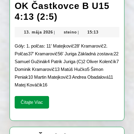
OK Častkovce B U15
OFK
4:13 (2:5)
Čachtice
13.
steino
13. mája 2026
steino
15:13
|
|
U15
mája
2026
Góly: 1. polčas: 11′ Matejkovič28′ Kramarovič2.
–
Polčas37′ Kramarovič56′ Juriga Základná zostava:22
OK
Samuel Gužinák4 Patrik Juriga (C)2 Oliver Kolenčík7
Častkovce
Dominik Kramarovič13 Matúš Hučko5 Šimon
Peniak10 Martin Matejkovič3 Andrea Obadalová11
B
Matej Kováčik16
U15
4:13
Čítajte
Čítajte Viac
Viac
(2:5)