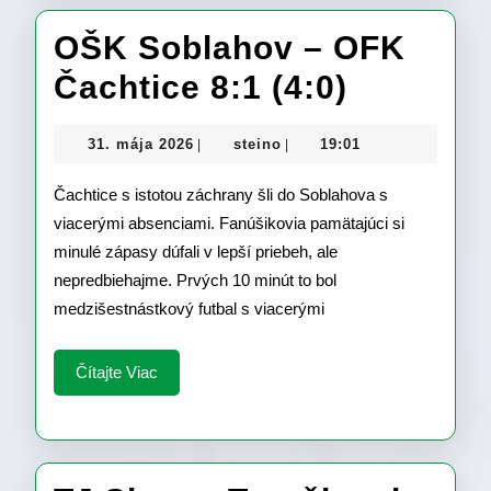
OŠK Soblahov – OFK
OŠK
Čachtice 8:1 (4:0)
Soblaho
31.
steino
31. mája 2026
steino
19:01
|
|
–
mája
2026
Čachtice s istotou záchrany šli do Soblahova s
OFK
viacerými absenciami. Fanúšikovia pamätajúci si
Čachtic
minulé zápasy dúfali v lepší priebeh, ale
8:1
nepredbiehajme. Prvých 10 minút to bol
medzišestnástkový futbal s viacerými
(4:0)
Čítajte
Čítajte Viac
Viac