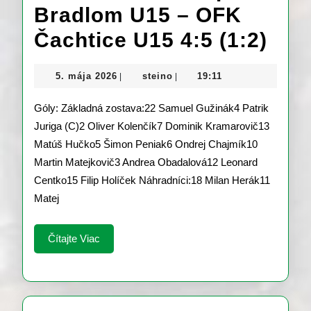
Bradlom U15 – OFK
Bra
Čachtice U15 4:5 (1:2)
Bre
5.
steino
5. mája 2026
steino
19:11
|
|
pod
mája
2026
Góly: Základná zostava:22 Samuel Gužinák4 Patrik
Bra
Juriga (C)2 Oliver Kolenčík7 Dominik Kramarovič13
U15
Matúš Hučko5 Šimon Peniak6 Ondrej Chajmík10
–
Martin Matejkovič3 Andrea Obadalová12 Leonard
Centko15 Filip Holíček Náhradníci:18 Milan Herák11
OF
Matej
Čac
U15
Čítajte
Čítajte Viac
Viac
4:5
(1:2