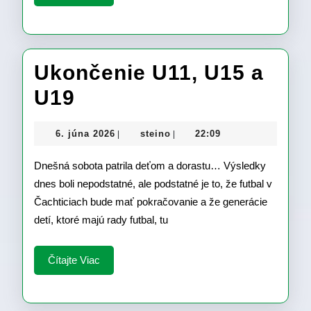
Viac
Ukončenie U11, U15 a
Ukončenie
U19
U11,
6.
steino
6. júna 2026
steino
22:09
|
|
U15
júna
2026
Dnešná sobota patrila deťom a dorastu… Výsledky
a
dnes boli nepodstatné, ale podstatné je to, že futbal v
U19
Čachticiach bude mať pokračovanie a že generácie
detí, ktoré majú rady futbal, tu
Čítajte
Čítajte Viac
Viac