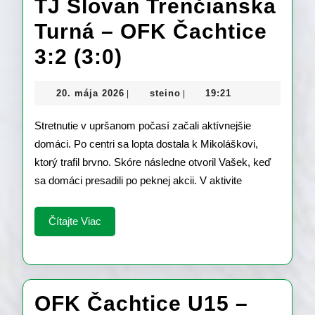
TJ Slovan Trenčianska
Turná – OFK Čachtice
TJ
3:2 (3:0)
Slovan
20.
steino
20. mája 2026
steino
19:21
|
|
Trenčianska
mája
2026
Stretnutie v upršanom počasí začali aktívnejšie
Turná
domáci. Po centri sa lopta dostala k Mikoláškovi,
–
ktorý trafil brvno. Skóre následne otvoril Vašek, keď
OFK
sa domáci presadili po peknej akcii. V aktivite
Čachtice
Čítajte
Čítajte Viac
3:2
Viac
(3:0)
OFK Čachtice U15 –