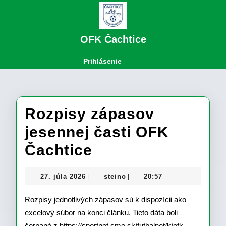
Skip
to
content
Skip
OFK Čachtice
to
content
Open
Login
Prihlásenie
Button
Rozpisy zápasov
jesennej časti OFK
Rozpisy
Čachtice
zápasov
27.
steino
27. júla 2026
steino
20:57
|
|
jesennej
júla
2026
Rozpisy jednotlivých zápasov sú k dispozícii ako
časti
excelový súbor na konci článku. Tieto dáta boli
OFK
čerpané z https://sportnet.sme.sk/futbalnet/k/ofk-