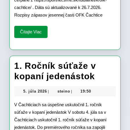
Čachtice
cachtice/ . Dáta sú aktualizované k 26.7.2026.
Rozpisy zápasov jesennej časti OFK Čachtice
Čítajte
Čítajte Viac
Viac
1. Ročník súťaže v
1.
kopaní jedenástok
Ročník
5.
steino
5. júla 2026
steino
19:50
|
|
súťaže
júla
2026
V Čachticiach sa úspešne uskutočnil 1. ročník
v
súťaže v kopaní jedenástok V sobotu 4. júla sa v
kopaní
Čachticiach uskutočnil 1. ročník súťaže v kopaní
jedenás
jedenástok. Do premiérového ročníka sa zapojili