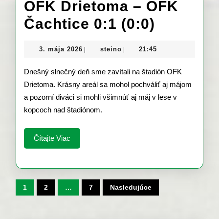
OFK Drietoma – OFK
OFK
Čachtice 0:1 (0:0)
Drietom
3.
steino
3. mája 2026
steino
21:45
|
|
–
mája
2026
Dnešný slnečný deň sme zavítali na štadión OFK
OFK
Drietoma. Krásny areál sa mohol pochváliť aj májom
Čachtic
a pozorní diváci si mohli všimnúť aj máj v lese v
0:1
kopcoch nad štadiónom.
(0:0)
Čítajte
Čítajte Viac
Viac
Stránkovanie
1
2
…
7
Nasledujúce
príspevkov