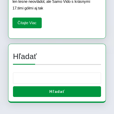
len tesne neovládol, ale Samo Vido s krásnymi
17.timi gólmi aj tak
Čítajte
Čítajte Viac
Viac
Hľadať
Hľadať