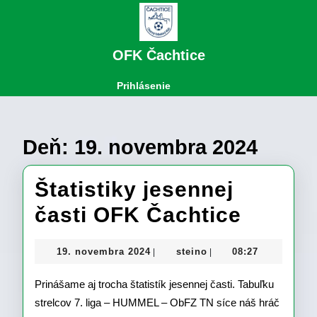
Skip
to
content
Skip
OFK Čachtice
to
content
Open
Login
Prihlásenie
Button
Deň:
19. novembra 2024
Štatistiky jesennej
Štatist
časti OFK Čachtice
jesenn
19.
steino
19. novembra 2024
steino
08:27
|
|
časti
novembra
2024
Prinášame aj trocha štatistík jesennej časti. Tabuľku
OFK
strelcov 7. liga – HUMMEL – ObFZ TN síce náš hráč
Čachti