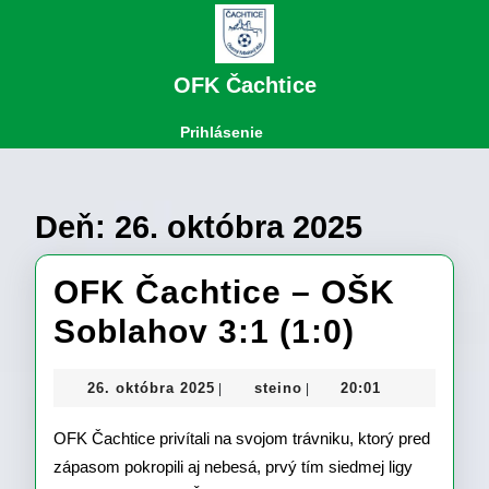
Skip
to
content
Skip
OFK Čachtice
to
content
Open
Login
Prihlásenie
Button
Deň:
26. októbra 2025
OFK Čachtice – OŠK
OFK
Soblahov 3:1 (1:0)
Čachtic
26.
steino
26. októbra 2025
steino
20:01
|
|
–
októbra
2025
OFK Čachtice privítali na svojom trávniku, ktorý pred
OŠK
zápasom pokropili aj nebesá, prvý tím siedmej ligy
Soblah