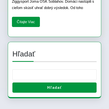
Ziggysport Joma OŠK Soblahov. Domáci nastúpili s
3:1
cieľom skúsiť uhrať dobrý výsledok. Od toho
(1:0)
Čítajte
Čítajte Viac
Viac
Hľadať
Hľadať