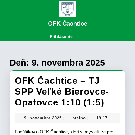
Skip
to
content
Skip
OFK Čachtice
to
content
Open
Login
Prihlásenie
Button
Deň:
9. novembra 2025
OFK Čachtice – TJ
SPP Veľké Bierovce-
OFK
Opatovce 1:10 (1:5)
Čachti
9.
steino
9. novembra 2025
steino
19:17
|
|
–
novembra
2025
Fanúšikovia OFK Čachtice, ktorí si mysleli, že proti
TJ