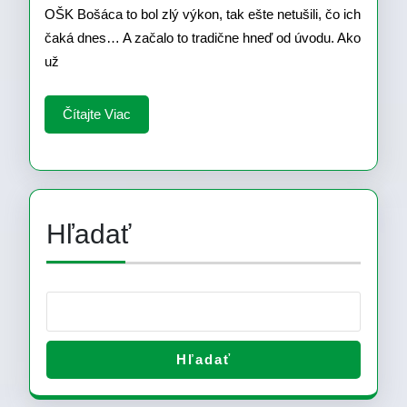
OŠK Bošáca to bol zlý výkon, tak ešte netušili, čo ich
SPP
čaká dnes… A začalo to tradične hneď od úvodu. Ako
Veľké
už
Bierov
Čítajte
Čítajte Viac
Opato
Viac
1:10
(1:5)
Hľadať
Hľadať