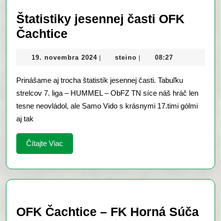
(1:2)
Štatistiky jesennej časti OFK
Štatistiky
Čachtice
jesennej
19.
steino
19. novembra 2024
steino
08:27
|
|
časti
novembra
OFK
2024
Prinášame aj trocha štatistík jesennej časti. Tabuľku
Čachtice
strelcov 7. liga – HUMMEL – ObFZ TN síce náš hráč len
tesne neovládol, ale Samo Vido s krásnymi 17.timi gólmi
aj tak
Čítajte
Čítajte Viac
Viac
OFK Čachtice – FK Horná Súča