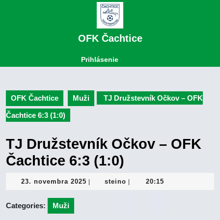
Skip
to
content
Skip
OFK Čachtice
to
content
Open
Login
Prihlásenie
Button
OFK Čachtice
Muži
TJ Družstevník Očkov – OFK
Čachtice 6:3 (1:0)
TJ Družstevník Očkov – OFK
Čachtice 6:3 (1:0)
23.
steino
23. novembra 2025
steino
20:15
|
|
novembra
2025
Categories:
Muži