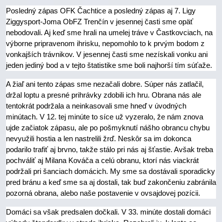
Posledný zápas OFK Čachtice a posledný zápas aj 7. Ligy
Ziggysport-Joma ObFZ Trenčín v jesennej časti sme opäť
nebodovali. Aj keď sme hrali na umelej tráve v Častkovciach, na
výborne pripravenom ihrisku, nepomohlo to k prvým bodom z
vonkajších trávnikov. V jesennej časti sme nezískali vonku ani
jeden jediný bod a v tejto štatistike sme boli najhorší tím súťaže.
A žiaľ ani tento zápas sme nezačali dobre. Súper nás zatlačil,
držal loptu a presné prihrávky zdobili ich hru. Obrana nás ale
tentokrát podržala a neinkasovali sme hneď v úvodných
minútach. V 12. tej minúte to síce už vyzeralo, že nám znova
ujde začiatok zápasu, ale po pošmyknutí nášho obrancu chybu
nevyužili hostia a len nastrelili žrď. Neskôr sa im dokonca
podarilo trafiť aj brvno, takže stálo pri nás aj šťastie. Avšak treba
pochváliť aj Milana Kováča a celú obranu, ktorí nás viackrát
podržali pri šanciach domácich. My sme sa dostávali sporadicky
pred bránu a keď sme sa aj dostali, tak buď zakončeniu zabránila
pozorná obrana, alebo naše postavenie v ovsajdovej pozícii.
Domáci sa však predsalen dočkali. V 33. minúte dostali domáci