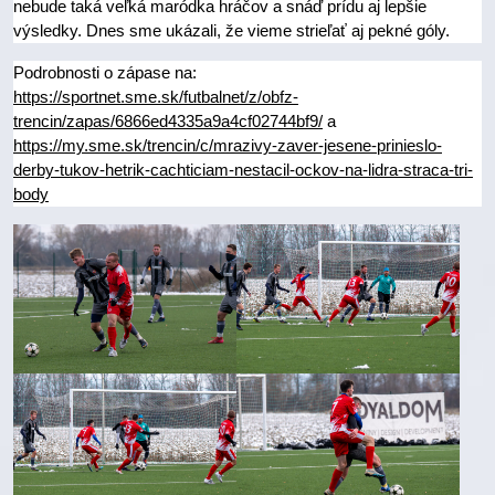
nebude taká veľká maródka hráčov a snáď prídu aj lepšie
výsledky. Dnes sme ukázali, že vieme strieľať aj pekné góly.
Podrobnosti o zápase na:
https://sportnet.sme.sk/futbalnet/z/obfz-
trencin/zapas/6866ed4335a9a4cf02744bf9/
a
https://my.sme.sk/trencin/c/mrazivy-zaver-jesene-prinieslo-
derby-tukov-hetrik-cachticiam-nestacil-ockov-na-lidra-straca-tri-
body