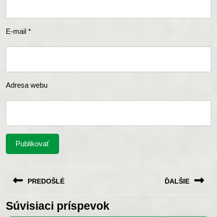
E-mail
*
Adresa webu
Navigácia
PREDOŠLÉ
ĎALŠIE
v
článku
Súvisiaci príspevok
Previous
Next