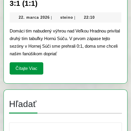
OFK
3:1 (1:1)
Čachtice
22.
steino
22. marca 2026
steino
22:10
|
|
–
marca
FK
2026
Domáci tím nabudený výhrou nad Veľkou Hradnou privítal
Horná
druhý tím tabuľky Hornú Súču. V prvom zápase tejto
Súča
sezóny v Hornej Súči sme prehrali 0:1, doma sme chceli
našim fanúšikom dopriať
3:1
(1:1)
Čítajte
Čítajte Viac
Viac
Hľadať