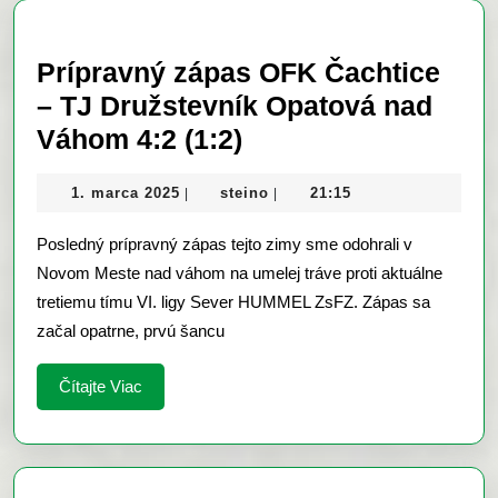
post:
post:
Prípravný zápas OFK Čachtice
– TJ Družstevník Opatová nad
Prípravný
Váhom 4:2 (1:2)
zápas
1.
steino
1. marca 2025
steino
21:15
|
|
OFK
marca
Čachtice
2025
Posledný prípravný zápas tejto zimy sme odohrali v
–
Novom Meste nad váhom na umelej tráve proti aktuálne
TJ
tretiemu tímu VI. ligy Sever HUMMEL ZsFZ. Zápas sa
začal opatrne, prvú šancu
Družstevník
Opatová
Čítajte
Čítajte Viac
nad
Viac
Váhom
4:2