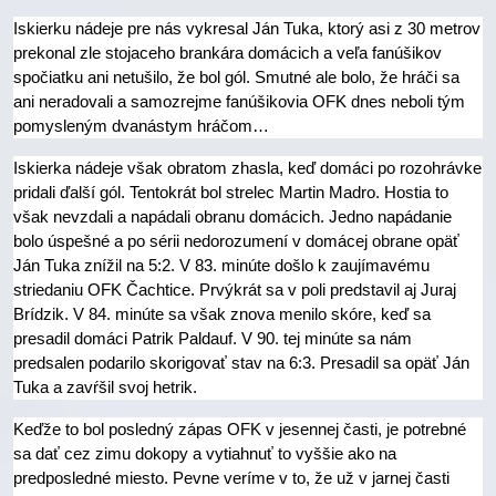
Iskierku nádeje pre nás vykresal Ján Tuka, ktorý asi z 30 metrov
prekonal zle stojaceho brankára domácich a veľa fanúšikov
spočiatku ani netušilo, že bol gól. Smutné ale bolo, že hráči sa
ani neradovali a samozrejme fanúšikovia OFK dnes neboli tým
pomysleným dvanástym hráčom…
Iskierka nádeje však obratom zhasla, keď domáci po rozohrávke
pridali ďalší gól. Tentokrát bol strelec Martin Madro. Hostia to
však nevzdali a napádali obranu domácich. Jedno napádanie
bolo úspešné a po sérii nedorozumení v domácej obrane opäť
Ján Tuka znížil na 5:2. V 83. minúte došlo k zaujímavému
striedaniu OFK Čachtice. Prvýkrát sa v poli predstavil aj Juraj
Brídzik. V 84. minúte sa však znova menilo skóre, keď sa
presadil domáci Patrik Paldauf. V 90. tej minúte sa nám
predsalen podarilo skorigovať stav na 6:3. Presadil sa opäť Ján
Tuka a zavŕšil svoj hetrik.
Keďže to bol posledný zápas OFK v jesennej časti, je potrebné
sa dať cez zimu dokopy a vytiahnuť to vyššie ako na
predposledné miesto. Pevne veríme v to, že už v jarnej časti